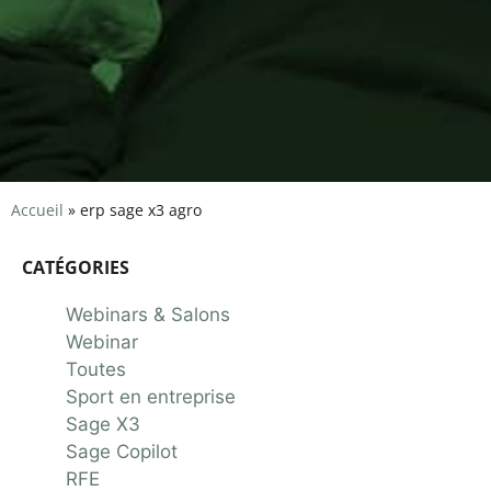
Accueil
»
erp sage x3 agro
CATÉGORIES
Webinars & Salons
Webinar
Toutes
Sport en entreprise
Sage X3
Sage Copilot
RFE