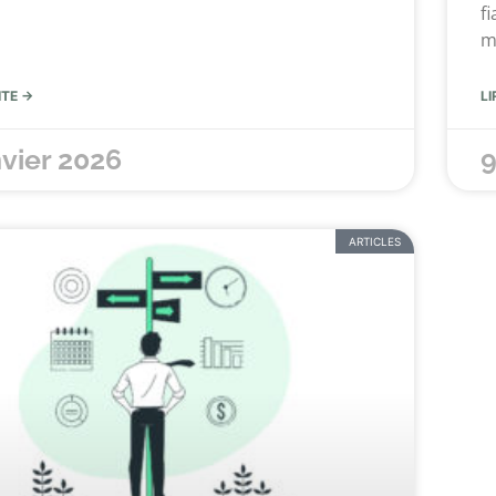
f
m
ITE →
LI
nvier 2026
9
ARTICLES