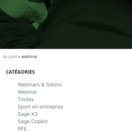
Accueil
»
webinar
CATÉGORIES
Webinars & Salons
Webinar
Toutes
Sport en entreprise
Sage X3
Sage Copilot
RFE