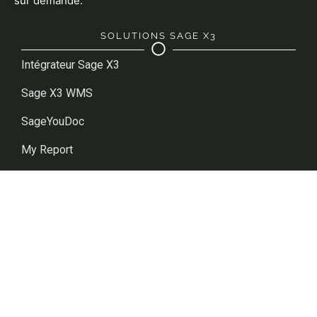
sur demande.
SOLUTIONS SAGE X3
Intégrateur Sage X3
Sage X3 WMS
SageYouDoc
My Report
Suite K-ZAM
Suite XRT
Sage Enterprise Intelligence
Cashlab
Eloficash