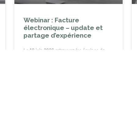
Webinar : Facture
électronique – update et
partage d’expérience
Le 10 juin 2026 retrouvez les équipes de
Sage et les clients Sage X3 afin d’échanger
sur le sujet de la FE et obtenir des retours
d’expérience.
LIRE LA SUITE »
27 mai 2026
Aucun commentaire
« Précédent
Suivant »