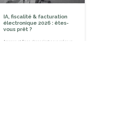
IA, fiscalité & facturation
électronique 2026 : êtes-
vous prêt ?
Arcanes et Sage s’associent pour créer un
événement thématique sur les enjeux 2026 :
IA, Sage Fiscalité et Copilot mais également
RFE.
LIRE LA SUITE »
19 mai 2026
Aucun commentaire