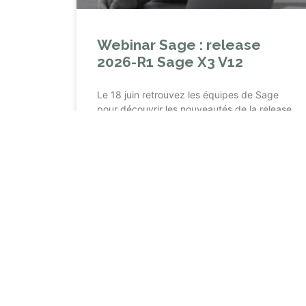
Webinar Sage : release
2026-R1 Sage X3 V12
Le 18 juin retrouvez les équipes de Sage
pour découvrir les nouveautés de la release
2026-R1 : IA, réforme de la facturation
électronique…
LIRE LA SUITE »
27 mai 2026
Aucun commentaire
Vue calendrier