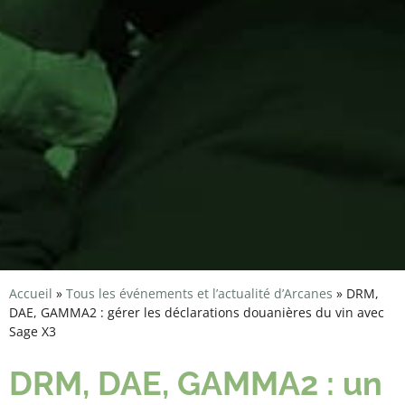
Accueil
»
Tous les événements et l’actualité d’Arcanes
»
DRM,
DAE, GAMMA2 : gérer les déclarations douanières du vin avec
Sage X3
DRM, DAE, GAMMA2 : un