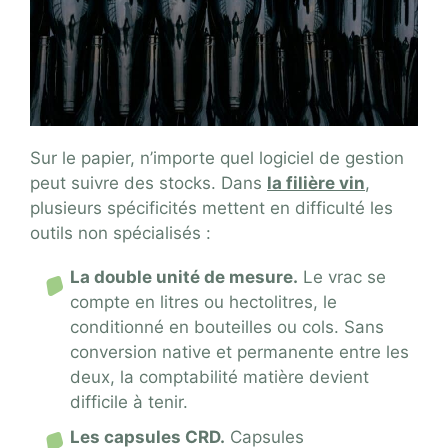
Sur le papier, n’importe quel logiciel de gestion
peut suivre des stocks. Dans
la filière vin
,
plusieurs spécificités mettent en difficulté les
outils non spécialisés :
La double unité de mesure.
Le vrac se
compte en litres ou hectolitres, le
conditionné en bouteilles ou cols. Sans
conversion native et permanente entre les
deux, la comptabilité matière devient
difficile à tenir.
Les capsules CRD.
Capsules