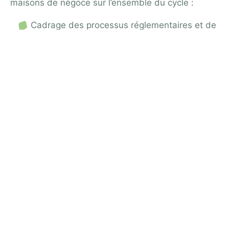
maisons de négoce sur l’ensemble du cycle :
Cadrage des processus réglementaires et de
la comptabilité matière.
Paramétrage du vertical vin et des états
douaniers (DRM, DAE, DAES).
Reprise et fiabilisation des données de cave
et de stock.
Conduite du changement et formation des
équipes aux procédures GAMMA2.
Support et veille réglementaire continue,
alors que le cadre évolue régulièrement.
L’objectif :
un ERP réellement aligné sur les
contraintes vinicoles, qui sécurise vos
déclarations tout en restant simple à exploiter