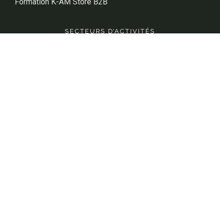
Formation K-AM Store B2B
SECTEURS D’ACTIVITÉS
Sage X3 Agroalimentaire
Sage X3 Distribution
Sage X3 Industrie
Sage X3 Cosmétique
Sage X3 Comptabilité
Sage X3 Vinicole
Contact
Newsletter