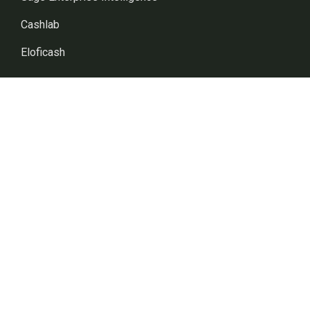
Cashlab
Eloficash
FORMATION SAGE X3
Formation Sage X3
Formation WMS
Formation Sage SEI
Formation My Report
Formation Crystal Report
Formation K-AM Store B2B
SECTEURS D’ACTIVITÉS