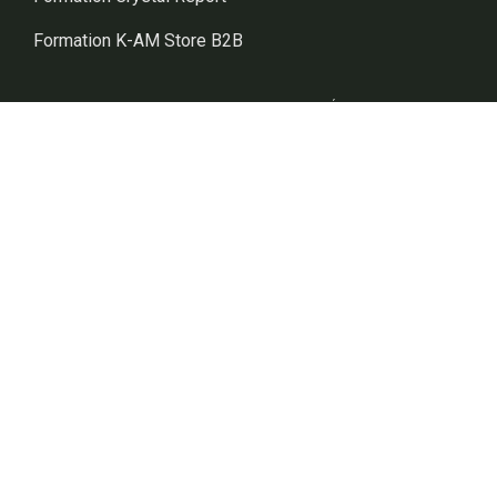
Formation K-AM Store B2B
SECTEURS D’ACTIVITÉS
Sage X3 Agroalimentaire
Sage X3 Distribution
Sage X3 Industrie
Sage X3 Cosmétique
Sage X3 Comptabilité
Sage X3 Vinicole
Contact