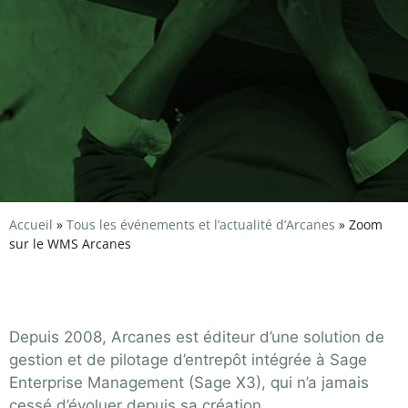
Accueil
»
Tous les événements et l’actualité d’Arcanes
»
Zoom
sur le WMS Arcanes
Zoom sur le WMS Arcanes
Depuis 2008, Arcanes est éditeur d’une solution de
gestion et de pilotage d’entrepôt intégrée à Sage
Enterprise Management (Sage X3), qui n’a jamais
cessé d’évoluer depuis sa création.